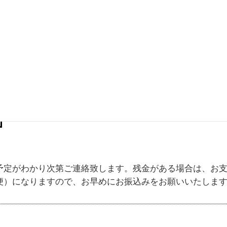
約４週間 繁忙期：約５～７週間
ーカー／通常期：約５～７週間 繁忙期：２ヶ月以上かかる場合も
）
予定がわかり次第ご連絡致します。残金がある場合は、お
便）になりますので、お早めにお振込みをお願いいたしま