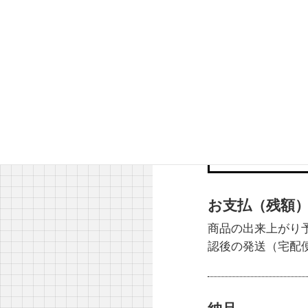
ユニフォーム／通常期：
ジャージ、ウィンドブレ
step.5 納品
お支払（残額
商品の出来上がり
認後の発送（宅配