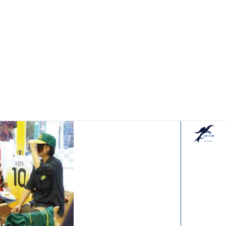
事例を見ながらのお打
る!
作れる!