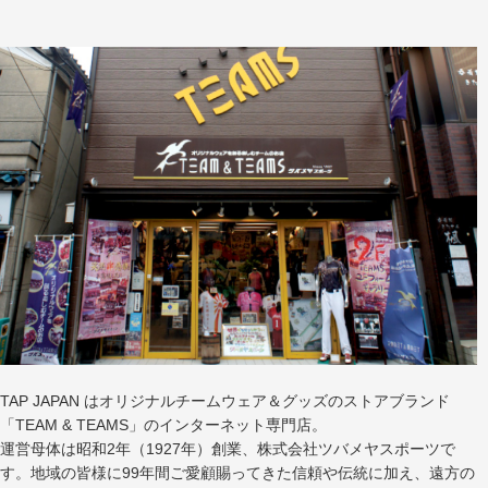
TAP JAPAN はオリジナルチームウェア＆グッズのストアブランド
「TEAM & TEAMS」のインターネット専門店。
運営母体は昭和2年（1927年）創業、株式会社ツバメヤスポーツで
す。地域の皆様に99年間ご愛顧賜ってきた信頼や伝統に加え、遠方の