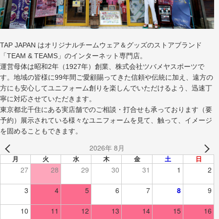
TAP JAPAN はオリジナルチームウェア＆グッズのストアブランド
「TEAM & TEAMS」のインターネット専門店。
運営母体は昭和2年（1927年）創業、株式会社ツバメヤスポーツで
す。地域の皆様に99年間ご愛顧賜ってきた信頼や伝統に加え、遠方の
方にも安心してユニフォーム創りを楽しんでいただけるよう、迅速丁
寧に対応させていただきます。
東京都北千住にある実店舗でのご相談・打合せも承っております（要
予約）展示されている様々なユニフォームを見て、触って、イメージ
を固めることもできます。
2026年 8月
月
火
水
木
金
土
日
27
28
29
30
31
1
2
3
4
5
6
7
8
9
10
11
12
13
14
15
16