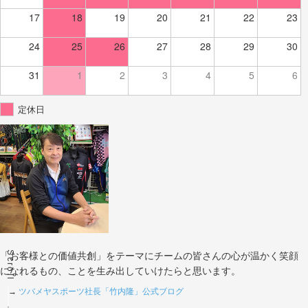
17
18
19
20
21
22
23
24
25
26
27
28
29
30
31
1
2
3
4
5
6
定休日
Scroll
「お客様との価値共創」をテーマにチームの皆さんの心が温かく笑顔
になれるもの、ことを生み出していけたらと思います。
→
ツバメヤスポーツ社長「竹内隆」公式ブログ