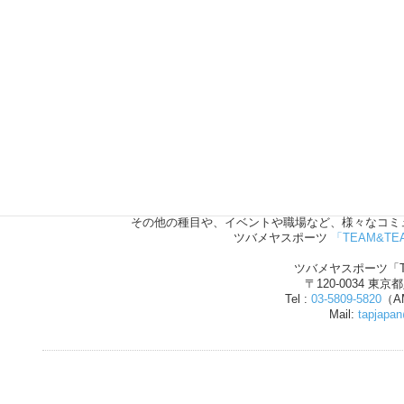
野球、サッカー、バレーボール、
その他の種目や、イベントや職場など、様々なコミ
ツバメヤスポーツ
「TEAM&TE
ツバメヤスポーツ「T
〒120-0034 東京
Tel :
03-5809-5820
（AM
Mail:
tapjapa