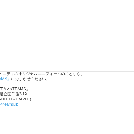
バスケット、ドッジボールや、
ュニティのオリジナルユニフォームのことなら、
AMS」
におまかせください。
EAM&TEAMS」
都足立区千住3-19
10:00～PM6:00）
n@teams.jp