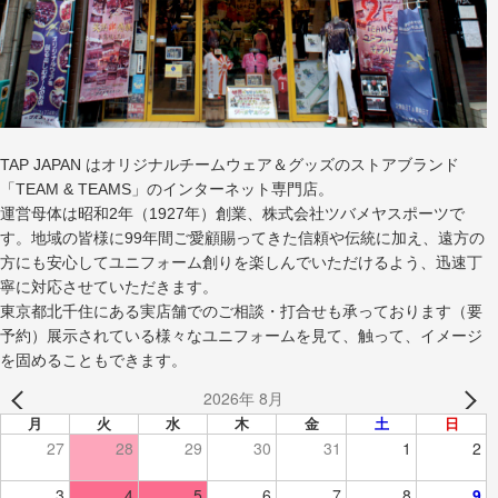
TAP JAPAN はオリジナルチームウェア＆グッズのストアブランド
「TEAM & TEAMS」のインターネット専門店。
運営母体は昭和2年（1927年）創業、株式会社ツバメヤスポーツで
す。地域の皆様に99年間ご愛顧賜ってきた信頼や伝統に加え、遠方の
方にも安心してユニフォーム創りを楽しんでいただけるよう、迅速丁
寧に対応させていただきます。
東京都北千住にある実店舗でのご相談・打合せも承っております（要
予約）展示されている様々なユニフォームを見て、触って、イメージ
を固めることもできます。
2026年 8月
月
火
水
木
金
土
日
27
28
29
30
31
1
2
3
4
5
6
7
8
9