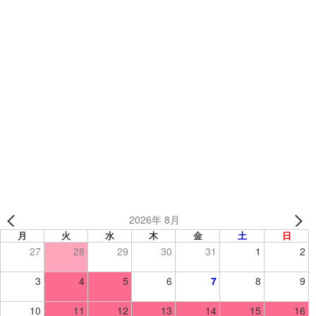
カテゴリー
制作事例
、
オリジナルウェア
、
バレーボールウェア
、
バレーボール
中津川ミニバスケットボールクラブ様 （岐阜県）【バス
ケットボール】
どんまい★ポロリーズ 様 【バレーボール】
2026年 8月
月
火
水
木
金
土
日
27
28
29
30
31
1
2
3
4
5
6
7
8
9
10
11
12
13
14
15
16