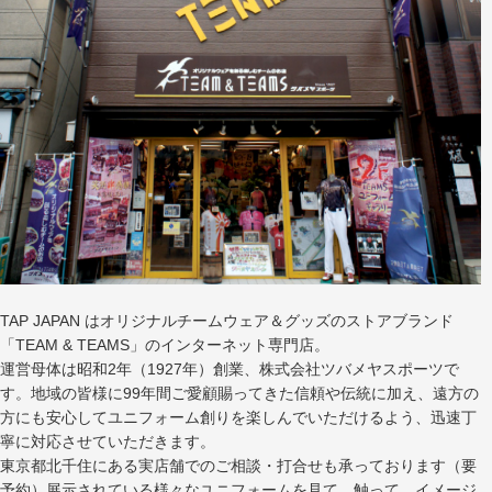
TAP JAPAN はオリジナルチームウェア＆グッズのストアブランド
「TEAM & TEAMS」のインターネット専門店。
運営母体は昭和2年（1927年）創業、株式会社ツバメヤスポーツで
す。地域の皆様に99年間ご愛顧賜ってきた信頼や伝統に加え、遠方の
方にも安心してユニフォーム創りを楽しんでいただけるよう、迅速丁
寧に対応させていただきます。
東京都北千住にある実店舗でのご相談・打合せも承っております（要
予約）展示されている様々なユニフォームを見て、触って、イメージ