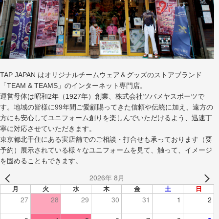
TAP JAPAN はオリジナルチームウェア＆グッズのストアブランド
「TEAM & TEAMS」のインターネット専門店。
運営母体は昭和2年（1927年）創業、株式会社ツバメヤスポーツで
す。地域の皆様に99年間ご愛顧賜ってきた信頼や伝統に加え、遠方の
方にも安心してユニフォーム創りを楽しんでいただけるよう、迅速丁
寧に対応させていただきます。
東京都北千住にある実店舗でのご相談・打合せも承っております（要
予約）展示されている様々なユニフォームを見て、触って、イメージ
を固めることもできます。
2026年 8月
月
火
水
木
金
土
日
27
28
29
30
31
1
2