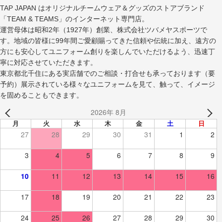
TAP JAPAN はオリジナルチームウェア＆グッズのストアブランド
「TEAM & TEAMS」のインターネット専門店。
運営母体は昭和2年（1927年）創業、株式会社ツバメヤスポーツで
す。地域の皆様に99年間ご愛顧賜ってきた信頼や伝統に加え、遠方の
方にも安心してユニフォーム創りを楽しんでいただけるよう、迅速丁
寧に対応させていただきます。
東京都北千住にある実店舗でのご相談・打合せも承っております（要
予約）展示されている様々なユニフォームを見て、触って、イメージ
を固めることもできます。
2026年 8月
月
火
水
木
金
土
日
27
28
29
30
31
1
2
3
4
5
6
7
8
9
10
11
12
13
14
15
16
17
18
19
20
21
22
23
24
25
26
27
28
29
30