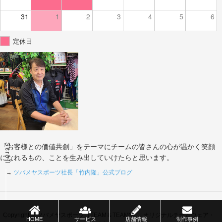
31
1
2
3
4
5
6
定休日
Scroll
「お客様との価値共創」をテーマにチームの皆さんの心が温かく笑顔
になれるもの、ことを生み出していけたらと思います。
→
ツバメヤスポーツ社長「竹内隆」公式ブログ
Copyright © ツバメヤスポーツ（TEAM＆TEAMS） | オリジナルチームウェア・
HOME
サービス
店舗情報
制作事例