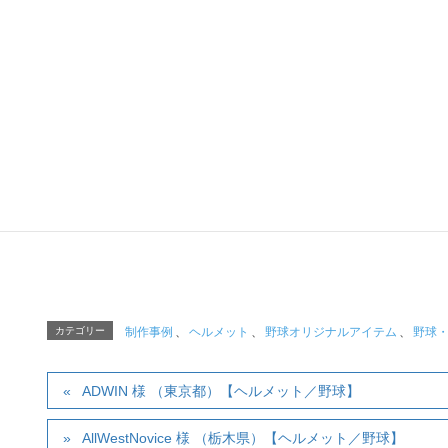
野球、サッカー、バレーボール、
その他の種目や、イベントや職場など、様々なコミ
ツバメヤスポーツ
「TEAM&TE
ツバメヤスポーツ「T
〒120-0034 東京
Tel :
03-5809-5820
（AM
Mail:
tapjapa
カテゴリー
制作事例
、
ヘルメット
、
野球オリジナルアイテム
、
野球
ADWIN 様 （東京都）【ヘルメット／野球】
AllWestNovice 様 （栃木県）【ヘルメット／野球】