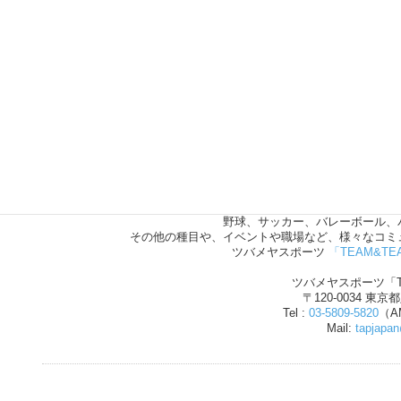
野球、サッカー、バレーボール、
その他の種目や、イベントや職場など、様々なコミ
ツバメヤスポーツ
「TEAM&TE
ツバメヤスポーツ「T
〒120-0034 東京
Tel :
03-5809-5820
（AM
Mail:
tapjapa