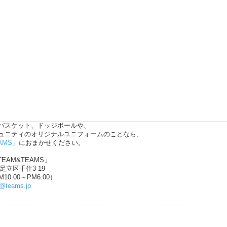
バスケット、ドッジボールや、
ュニティのオリジナルユニフォームのことなら、
AMS」
におまかせください。
EAM&TEAMS」
都足立区千住3-19
10:00～PM6:00）
n@teams.jp