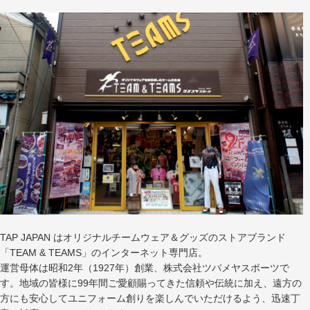
TAP JAPAN はオリジナルチームウェア＆グッズのストアブランド
「TEAM & TEAMS」のインターネット専門店。
運営母体は昭和2年（1927年）創業、株式会社ツバメヤスポーツで
す。地域の皆様に99年間ご愛顧賜ってきた信頼や伝統に加え、遠方の
方にも安心してユニフォーム創りを楽しんでいただけるよう、迅速丁