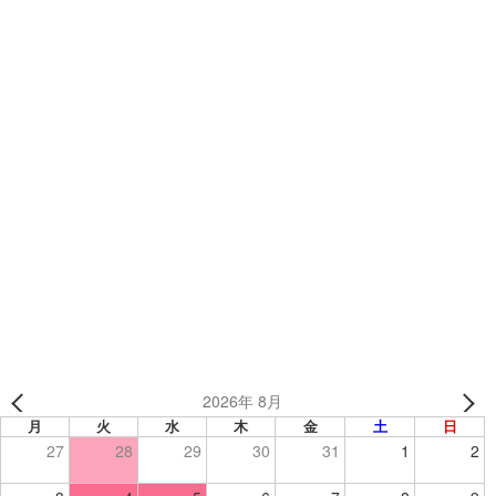
カテゴリー
カスタムフリー
、
制作事例
、
オリジナルウェア
、
サッカーウェア
、
サッカー
BlueBuss様 (東京都) 【フットサル】
BUHARAR’S様 (神奈川県) 【フットサル】
2026年 8月
月
火
水
木
金
土
日
27
28
29
30
31
1
2