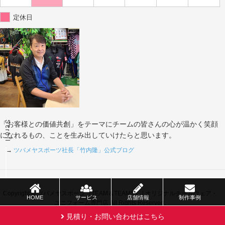
定休日
Scroll
「お客様との価値共創」をテーマにチームの皆さんの心が温かく笑顔
になれるもの、ことを生み出していけたらと思います。
→
ツバメヤスポーツ社長「竹内隆」公式ブログ
Copyright © ツバメヤスポーツ（TEAM＆TEAMS） | オリジナルチームウェア・
HOME
サービス
店舗情報
制作事例
ユニフォーム専門店 All Rights Reserved.
見積り・お問い合わせはこちら