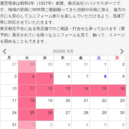
運営母体は昭和2年（1927年）創業、株式会社ツバメヤスポーツで
す。地域の皆様に99年間ご愛顧賜ってきた信頼や伝統に加え、遠方の
方にも安心してユニフォーム創りを楽しんでいただけるよう、迅速丁
寧に対応させていただきます。
東京都北千住にある実店舗でのご相談・打合せも承っております（要
予約）展示されている様々なユニフォームを見て、触って、イメージ
を固めることもできます。
2026年 8月
月
火
水
木
金
土
日
27
28
29
30
31
1
2
3
4
5
6
7
8
9
10
11
12
13
14
15
16
17
18
19
20
21
22
23
24
25
26
27
28
29
30
31
1
2
3
4
5
6