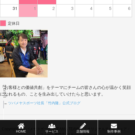
31
1
2
3
4
5
6
定休日
Scroll
「お客様との価値共創」をテーマにチームの皆さんの心が温かく笑顔
になれるもの、ことを生み出していけたらと思います。
→
ツバメヤスポーツ社長「竹内隆」公式ブログ
Copyright © ツバメヤスポーツ（TEAM＆TEAMS） | オリジナルチームウェア・
HOME
サービス
店舗情報
制作事例
ユニフォーム専門店 All Rights Reserved.