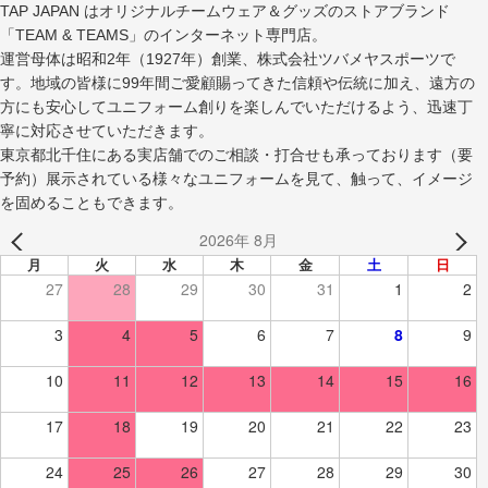
TAP JAPAN はオリジナルチームウェア＆グッズのストアブランド
「TEAM & TEAMS」のインターネット専門店。
運営母体は昭和2年（1927年）創業、株式会社ツバメヤスポーツで
す。地域の皆様に99年間ご愛顧賜ってきた信頼や伝統に加え、遠方の
方にも安心してユニフォーム創りを楽しんでいただけるよう、迅速丁
寧に対応させていただきます。
東京都北千住にある実店舗でのご相談・打合せも承っております（要
予約）展示されている様々なユニフォームを見て、触って、イメージ
を固めることもできます。
2026年 8月
月
火
水
木
金
土
日
27
28
29
30
31
1
2
3
4
5
6
7
8
9
10
11
12
13
14
15
16
17
18
19
20
21
22
23
24
25
26
27
28
29
30