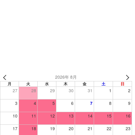
カテゴリー
制作事例
、
ソックス
、
バレーボールソックス
、
バレーボール
ＳＲ９ 様【バレーボール／ソックス】
さいたま市立慈恩寺中学校 様 （埼玉県）【バレーボール
／ソックス】
2026年 8月
月
火
水
木
金
土
日
27
28
29
30
31
1
2
3
4
5
6
7
8
9
10
11
12
13
14
15
16
17
18
19
20
21
22
23