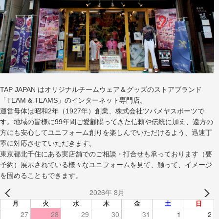
TAP JAPAN はオリジナルチームウェア＆グッズのストアブランド
「TEAM & TEAMS」のインターネット専門店。
運営母体は昭和2年（1927年）創業、株式会社ツバメヤスポーツで
す。地域の皆様に99年間ご愛顧賜ってきた信頼や伝統に加え、遠方の
方にも安心してユニフォーム創りを楽しんでいただけるよう、迅速丁
寧に対応させていただきます。
東京都北千住にある実店舗でのご相談・打合せも承っております（要
予約）展示されている様々なユニフォームを見て、触って、イメージ
を固めることもできます。
2026年 8月
月
火
水
木
金
土
日
27
28
29
30
31
1
2