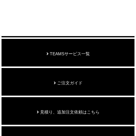
お知らせ
TEAMSサービス一覧
ご注文ガイド
見積り、追加注文依頼はこちら