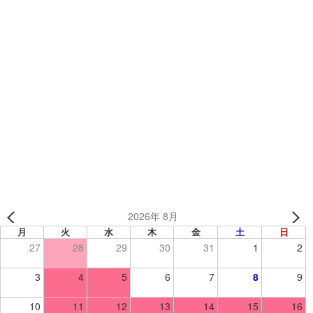
カテゴリー
昇華Vネックユニフォーム “輝” – KAGAYAKI
、
バレーボールウェア
、
バレーボール
CHAINSMOKERS 様 （東京都）【野球／ヘルメット】
Jap Bunnies様（ニュージーランド）【バレーボール／ベ
ース：サッカーユニフォーム】
2026年 8月
月
火
水
木
金
土
日
27
28
29
30
31
1
2
3
4
5
6
7
8
9
10
11
12
13
14
15
16