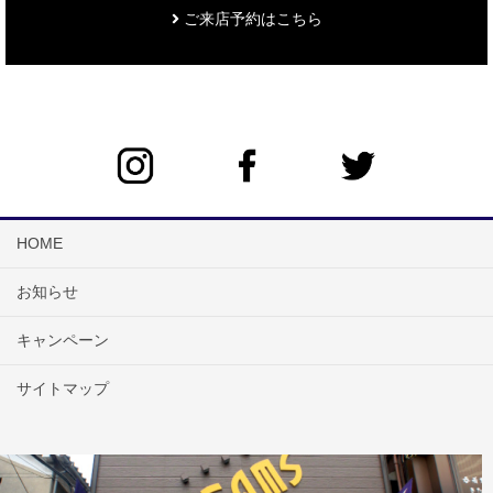
ご来店予約はこちら
HOME
お知らせ
キャンペーン
サイトマップ