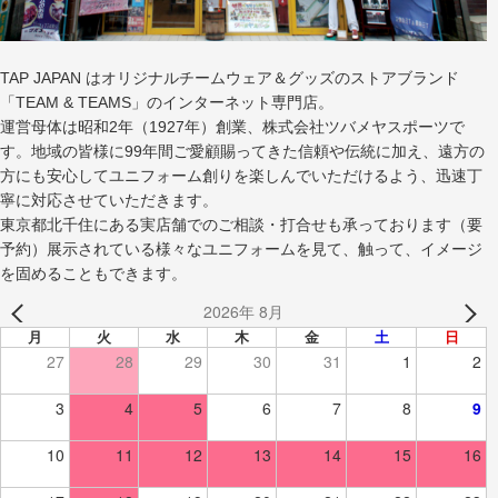
TAP JAPAN はオリジナルチームウェア＆グッズのストアブランド
「TEAM & TEAMS」のインターネット専門店。
運営母体は昭和2年（1927年）創業、株式会社ツバメヤスポーツで
す。地域の皆様に99年間ご愛顧賜ってきた信頼や伝統に加え、遠方の
方にも安心してユニフォーム創りを楽しんでいただけるよう、迅速丁
寧に対応させていただきます。
東京都北千住にある実店舗でのご相談・打合せも承っております（要
予約）展示されている様々なユニフォームを見て、触って、イメージ
を固めることもできます。
2026年 8月
月
火
水
木
金
土
日
27
28
29
30
31
1
2
3
4
5
6
7
8
9
10
11
12
13
14
15
16