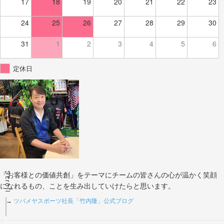
17
18
19
20
21
22
23
24
25
26
27
28
29
30
31
1
2
3
4
5
6
定休日
Scroll
「お客様との価値共創」をテーマにチームの皆さんの心が温かく笑顔
になれるもの、ことを生み出していけたらと思います。
→
ツバメヤスポーツ社長「竹内隆」公式ブログ