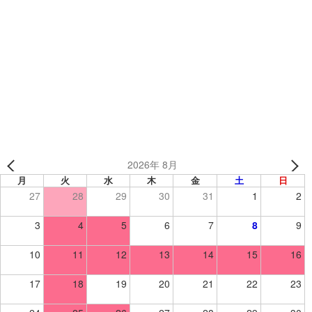
Ligers 様（東京都）【オリジナル昇華ベースボールシャツ
／野球】
MBファイターズ 様（東京都）【オリジナル昇華ベースボ
ールシャツ／野球】
2026年 8月
月
火
水
木
金
土
日
27
28
29
30
31
1
2
3
4
5
6
7
8
9
10
11
12
13
14
15
16
17
18
19
20
21
22
23