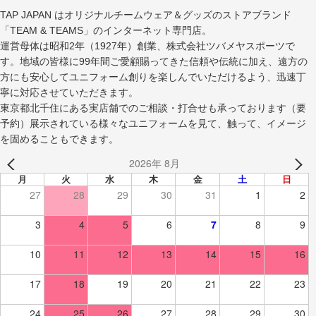
TAP JAPAN はオリジナルチームウェア＆グッズのストアブランド
「TEAM & TEAMS」のインターネット専門店。
運営母体は昭和2年（1927年）創業、株式会社ツバメヤスポーツで
す。地域の皆様に99年間ご愛顧賜ってきた信頼や伝統に加え、遠方の
方にも安心してユニフォーム創りを楽しんでいただけるよう、迅速丁
寧に対応させていただきます。
東京都北千住にある実店舗でのご相談・打合せも承っております（要
予約）展示されている様々なユニフォームを見て、触って、イメージ
を固めることもできます。
2026年 8月
月
火
水
木
金
土
日
27
28
29
30
31
1
2
3
4
5
6
7
8
9
10
11
12
13
14
15
16
17
18
19
20
21
22
23
24
25
26
27
28
29
30