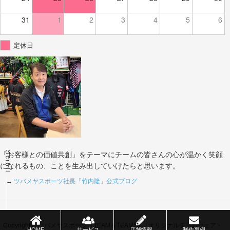
31
1
2
3
4
5
6
定休日
Scroll
「お客様との価値共創」をテーマにチームの皆さんの心が温かく笑顔
になれるもの、ことを生み出していけたらと思います。
→
ツバメヤスポーツ社長「竹内隆」公式ブログ
Copyright © ツバメヤスポーツ（TEAM＆TEAMS） | オリジナルチームウェア・
HOME
サービス
店舗情報
制作事例