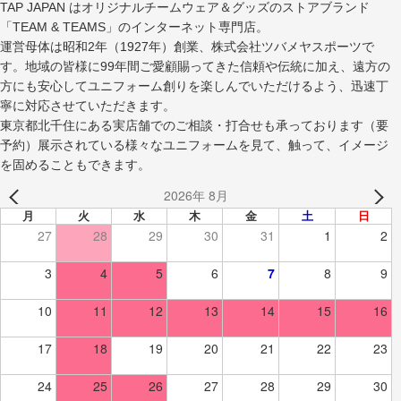
TAP JAPAN はオリジナルチームウェア＆グッズのストアブランド
「TEAM & TEAMS」のインターネット専門店。
運営母体は昭和2年（1927年）創業、株式会社ツバメヤスポーツで
す。地域の皆様に99年間ご愛顧賜ってきた信頼や伝統に加え、遠方の
方にも安心してユニフォーム創りを楽しんでいただけるよう、迅速丁
寧に対応させていただきます。
東京都北千住にある実店舗でのご相談・打合せも承っております（要
予約）展示されている様々なユニフォームを見て、触って、イメージ
を固めることもできます。
2026年 8月
月
火
水
木
金
土
日
27
28
29
30
31
1
2
3
4
5
6
7
8
9
10
11
12
13
14
15
16
17
18
19
20
21
22
23
24
25
26
27
28
29
30