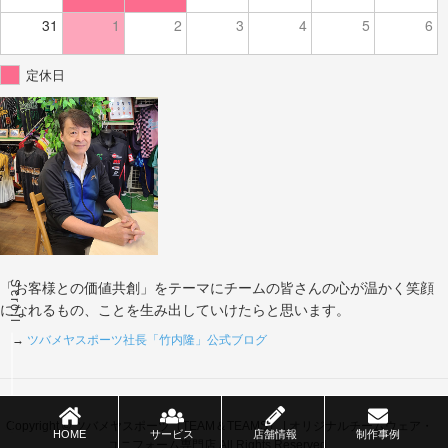
31
1
2
3
4
5
6
定休日
Scroll
「お客様との価値共創」をテーマにチームの皆さんの心が温かく笑顔
になれるもの、ことを生み出していけたらと思います。
→
ツバメヤスポーツ社長「竹内隆」公式ブログ
Copyright © ツバメヤスポーツ（TEAM＆TEAMS） | オリジナルチームウェア・
HOME
サービス
店舗情報
制作事例
ユニフォーム専門店 All Rights Reserved.