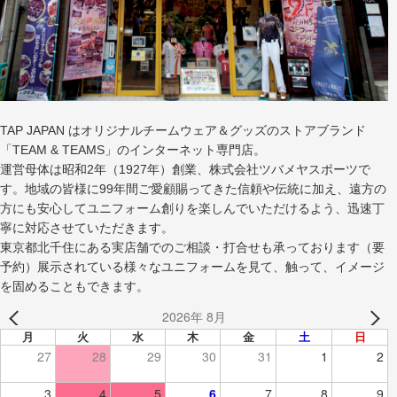
TAP JAPAN はオリジナルチームウェア＆グッズのストアブランド
「TEAM & TEAMS」のインターネット専門店。
運営母体は昭和2年（1927年）創業、株式会社ツバメヤスポーツで
す。地域の皆様に99年間ご愛顧賜ってきた信頼や伝統に加え、遠方の
方にも安心してユニフォーム創りを楽しんでいただけるよう、迅速丁
寧に対応させていただきます。
東京都北千住にある実店舗でのご相談・打合せも承っております（要
予約）展示されている様々なユニフォームを見て、触って、イメージ
を固めることもできます。
2026年 8月
月
火
水
木
金
土
日
27
28
29
30
31
1
2
3
4
5
6
7
8
9