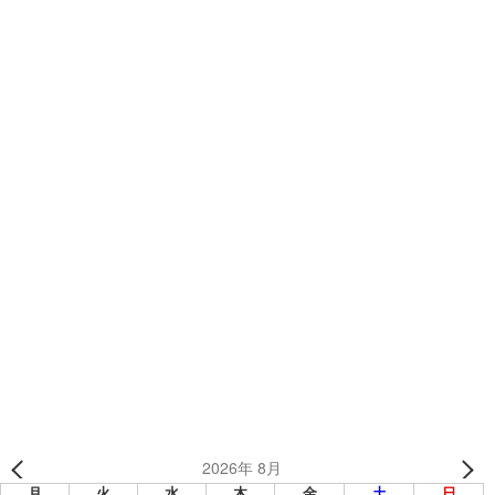
カテゴリー
カスタムフリー
、
制作事例
、
キャップ
、
野球オリジナルアイテム
、
カスタムフリー昇華ベースボールシャツ
、
オリジナルウェア
、
野球・ソフトボールウェア
、
野球・ソフト
井戸りばぁ～ず様（東京都） 【野球/2DDX昇華ユニフォ
ーム】
RKUラグビー龍ヶ崎GRACE（流通経済大学）様（茨城
県） 【ラグビー/ソックス】
2026年 8月
月
火
水
木
金
土
日