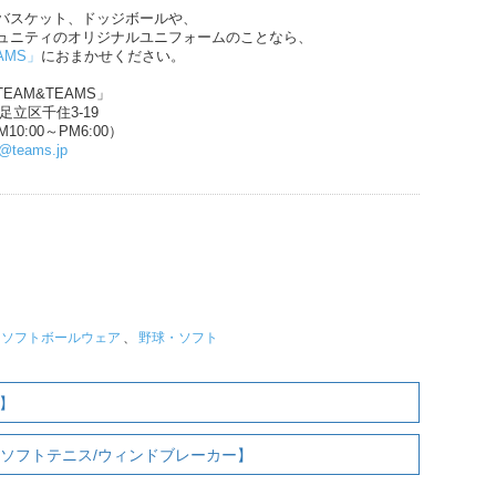
バスケット、ドッジボールや、
ュニティのオリジナルユニフォームのことなら、
AMS」
におまかせください。
EAM&TEAMS」
都足立区千住3-19
10:00～PM6:00）
n@teams.jp
・ソフトボールウェア
、
野球・ソフト
プ】
【ソフトテニス/ウィンドブレーカー】