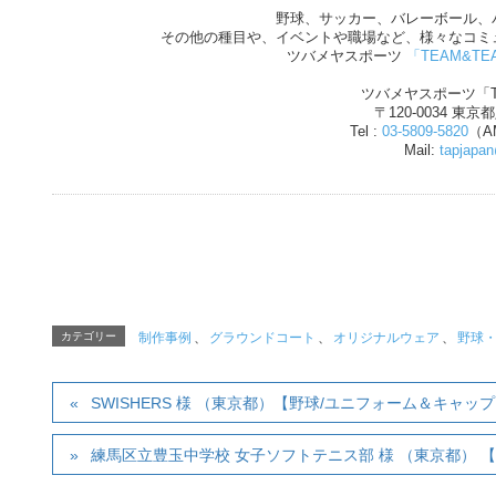
野球、サッカー、バレーボール、
その他の種目や、イベントや職場など、様々なコミ
ツバメヤスポーツ
「TEAM&TE
ツバメヤスポーツ「T
〒120-0034 東京
Tel :
03-5809-5820
（AM
Mail:
tapjapa
カテゴリー
制作事例
、
グラウンドコート
、
オリジナルウェア
、
野球
SWISHERS 様 （東京都）【野球/ユニフォーム＆キャッ
練馬区立豊玉中学校 女子ソフトテニス部 様 （東京都） 