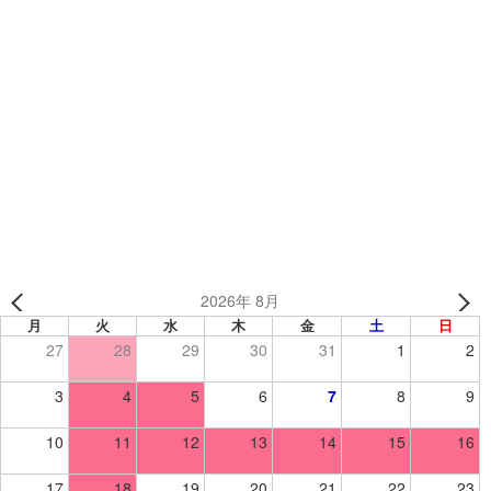
カテゴリー
制作事例
、
キャップ
、
野球オリジナルアイテム
、
レワードJOYシリーズ
、
オリジナルウェア
、
野球・ソフトボールウェア
、
野球・ソフト
KIS球友会 様 （熊本県） 【野球/ヘルメット】
リバーエンゼルス 様 （東京都） 【野球/ユニフォーム】
2026年 8月
月
火
水
木
金
土
日
27
28
29
30
31
1
2
3
4
5
6
7
8
9
10
11
12
13
14
15
16
17
18
19
20
21
22
23