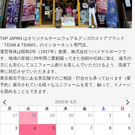
TAP JAPAN はオリジナルチームウェア＆グッズのストアブランド
「TEAM & TEAMS」のインターネット専門店。
運営母体は昭和2年（1927年）創業、株式会社ツバメヤスポーツで
す。地域の皆様に99年間ご愛顧賜ってきた信頼や伝統に加え、遠方の
方にも安心してユニフォーム創りを楽しんでいただけるよう、迅速丁
寧に対応させていただきます。
東京都北千住にある実店舗でのご相談・打合せも承っております（要
予約）展示されている様々なユニフォームを見て、触って、イメージ
を固めることもできます。
2026年 8月
月
火
水
木
金
土
日
27
28
29
30
31
1
2
3
4
5
6
7
8
9