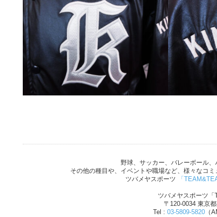
野球、サッカー、バレーボール、
その他の種目や、イベントや職場など、様々なコミ
ツバメヤスポーツ
「TEAM&TE
ツバメヤスポーツ「T
〒120-0034 東京
Tel :
03-5809-5820
（AM