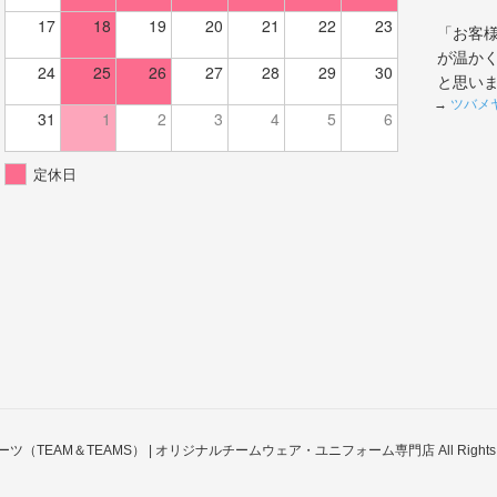
17
18
19
20
21
22
23
「お客
が温か
24
25
26
27
28
29
30
と思い
→
ツバメ
31
1
2
3
4
5
6
定休日
スポーツ（TEAM＆TEAMS） | オリジナルチームウェア・ユニフォーム専門店 All Rights Re