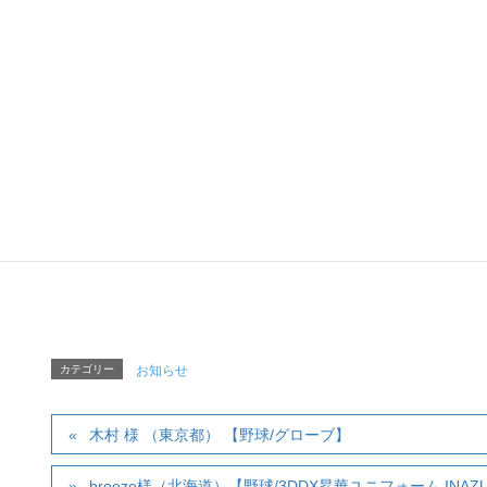
野球、サッカー、バレーボール、
その他の種目や、イベントや職場など、様々なコミ
ツバメヤスポーツ
「TEAM&TE
ツバメヤスポーツ「T
〒120-0034 東京
Tel :
03-5809-5820
（AM
Mail:
tapjapa
カテゴリー
お知らせ
木村 様 （東京都） 【野球/グローブ】
breeze様（北海道）【野球/3DDX昇華ユニフォーム INAZ