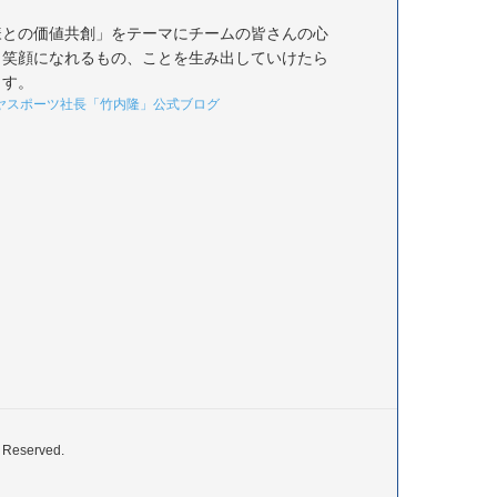
様との価値共創」をテーマにチームの皆さんの心
く笑顔になれるもの、ことを生み出していけたら
ます。
ヤスポーツ社長「竹内隆」公式ブログ
served.