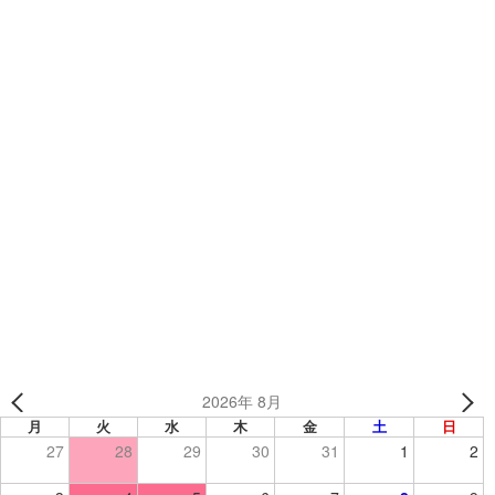
カテゴリー
制作事例
、
ソックス
、
その他
価格改定のお知らせ
足立西高校野球部 様 （東京都） 【野球/アップシャツ】
2026年 8月
月
火
水
木
金
土
日
27
28
29
30
31
1
2