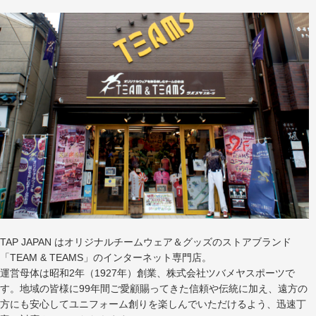
TAP JAPAN はオリジナルチームウェア＆グッズのストアブランド
「TEAM & TEAMS」のインターネット専門店。
運営母体は昭和2年（1927年）創業、株式会社ツバメヤスポーツで
す。地域の皆様に99年間ご愛顧賜ってきた信頼や伝統に加え、遠方の
方にも安心してユニフォーム創りを楽しんでいただけるよう、迅速丁