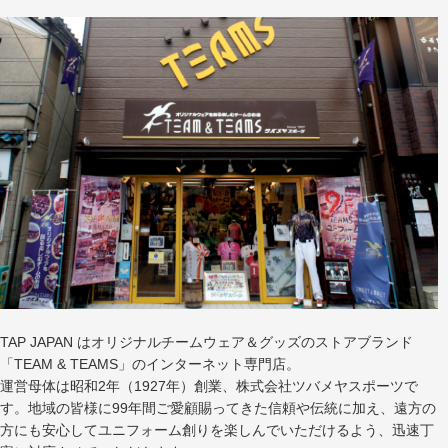
TAP JAPAN はオリジナルチームウェア＆グッズのストアブランド
「TEAM & TEAMS」のインターネット専門店。
運営母体は昭和2年（1927年）創業、株式会社ツバメヤスポーツで
す。地域の皆様に99年間ご愛顧賜ってきた信頼や伝統に加え、遠方の
方にも安心してユニフォーム創りを楽しんでいただけるよう、迅速丁