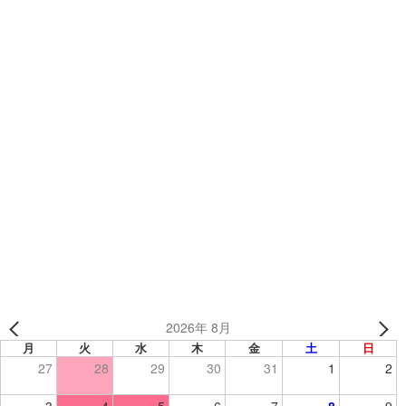
カテゴリー
TEAMSブログ
【NEW】オリジナル昇華ジャージハーフパンツ
【NEW】昇華ウィンドブレーカーハーフパンツ
2026年 8月
月
火
水
木
金
土
日
27
28
29
30
31
1
2
3
4
5
6
7
8
9