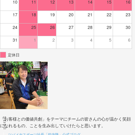
10
11
12
13
14
15
16
17
18
19
20
21
22
23
24
25
26
27
28
29
30
31
1
2
3
4
5
6
定休日
Scroll
「お客様との価値共創」をテーマにチームの皆さんの心が温かく笑顔
になれるもの、ことを生み出していけたらと思います。
→
ツバメヤスポーツ社長「竹内隆」公式ブログ