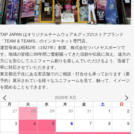
TAP JAPAN はオリジナルチームウェア＆グッズのストアブランド
「TEAM & TEAMS」のインターネット専門店。
運営母体は昭和2年（1927年）創業、株式会社ツバメヤスポーツで
す。地域の皆様に99年間ご愛顧賜ってきた信頼や伝統に加え、遠方の
方にも安心してユニフォーム創りを楽しんでいただけるよう、迅速丁
寧に対応させていただきます。
東京都北千住にある実店舗でのご相談・打合せも承っております（要
予約）展示されている様々なユニフォームを見て、触って、イメージ
を固めることもできます。
2026年 8月
月
火
水
木
金
土
日
27
28
29
30
31
1
2
3
4
5
6
7
8
9