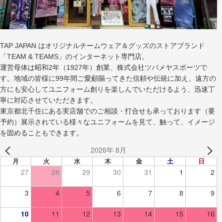
TAP JAPAN はオリジナルチームウェア＆グッズのストアブランド
「TEAM & TEAMS」のインターネット専門店。
運営母体は昭和2年（1927年）創業、株式会社ツバメヤスポーツで
す。地域の皆様に99年間ご愛顧賜ってきた信頼や伝統に加え、遠方の
方にも安心してユニフォーム創りを楽しんでいただけるよう、迅速丁
寧に対応させていただきます。
東京都北千住にある実店舗でのご相談・打合せも承っております（要
予約）展示されている様々なユニフォームを見て、触って、イメージ
を固めることもできます。
2026年 8月
月
火
水
木
金
土
日
27
28
29
30
31
1
2
3
4
5
6
7
8
9
10
11
12
13
14
15
16