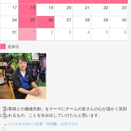
17
18
19
20
21
22
23
24
25
26
27
28
29
30
31
1
2
3
4
5
6
定休日
Scroll
「お客様との価値共創」をテーマにチームの皆さんの心が温かく笑顔
になれるもの、ことを生み出していけたらと思います。
→
ツバメヤスポーツ社長「竹内隆」公式ブログ