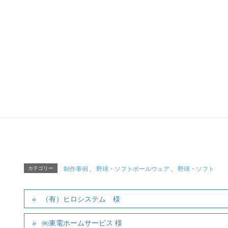
野球、サッカー、バレーボール、
その他の種目や、イベントや職場など、様々なコミ
ツバメヤスポーツ
「TEAM&TE
ツバメヤスポーツ「T
〒120-0034 東京
Tel :
03-5809-5820
（AM
Mail:
tapjapa
カテゴリー
制作事例
、
野球・ソフトボールウェア
、
野球・ソフト
（有）ヒロシステム 様
㈱東電ホームサービス 様