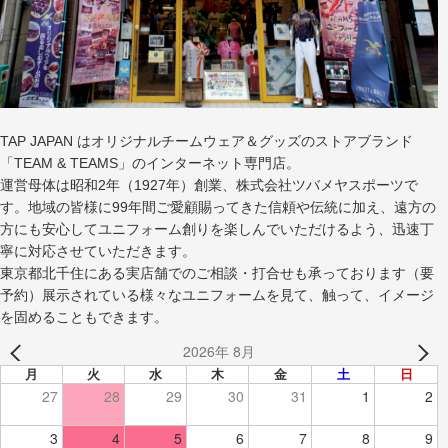
TAP JAPAN はオリジナルチームウェア＆グッズのストアブランド
「TEAM & TEAMS」のインターネット専門店。
運営母体は昭和2年（1927年）創業、株式会社ツバメヤスポーツで
す。地域の皆様に99年間ご愛顧賜ってきた信頼や伝統に加え、遠方の
方にも安心してユニフォーム創りを楽しんでいただけるよう、迅速丁
寧に対応させていただきます。
東京都北千住にある実店舗でのご相談・打合せも承っております（要
予約）展示されている様々なユニフォームを見て、触って、イメージ
を固めることもできます。
2026年 8月
月
火
水
木
金
土
日
27
28
29
30
31
1
2
3
4
5
6
7
8
9