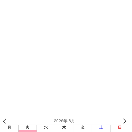
カテゴリー
制作事例
、
オリジナルウェア
、
その他のウェア
、
その他
、
昇華ウィンドブレーカー
ハンマーレーシング 様 （千葉県） 【フォーミュラカー/昇
華ウィンドブレーカー】
室蘭和太鼓會「北風」 様 （北海道） 【和太鼓/昇華ウィン
ドブレーカー・ハーフジップシャツ】
2026年 8月
月
火
水
木
金
土
日