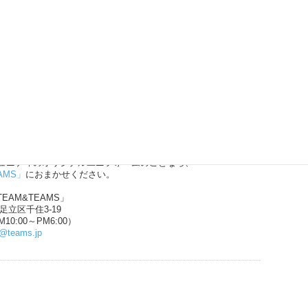
バスケット、ドッジボールや、
ュニティのオリジナルユニフォームのことなら、
AMS」
におまかせください。
EAM&TEAMS」
都足立区千住3-19
10:00～PM6:00）
n@teams.jp