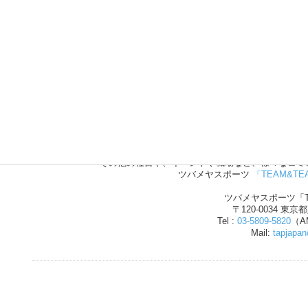
野球、サッカー、バレーボール、
その他の種目や、イベントや職場など、様々なコミ
ツバメヤスポーツ
「TEAM&TE
ツバメヤスポーツ「T
〒120-0034 東京
Tel :
03-5809-5820
（AM
Mail:
tapjapa