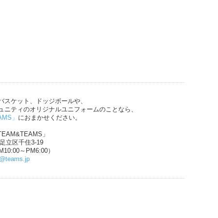
バスケット、ドッジボールや、
ュニティのオリジナルユニフォームのことなら、
AMS」
におまかせください。
EAM&TEAMS」
都足立区千住3-19
10:00～PM6:00）
n@teams.jp