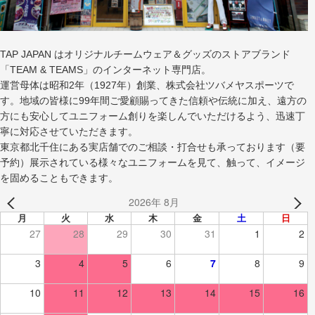
TAP JAPAN はオリジナルチームウェア＆グッズのストアブランド
「TEAM & TEAMS」のインターネット専門店。
運営母体は昭和2年（1927年）創業、株式会社ツバメヤスポーツで
す。地域の皆様に99年間ご愛顧賜ってきた信頼や伝統に加え、遠方の
方にも安心してユニフォーム創りを楽しんでいただけるよう、迅速丁
寧に対応させていただきます。
東京都北千住にある実店舗でのご相談・打合せも承っております（要
予約）展示されている様々なユニフォームを見て、触って、イメージ
を固めることもできます。
2026年 8月
月
火
水
木
金
土
日
27
28
29
30
31
1
2
3
4
5
6
7
8
9
10
11
12
13
14
15
16