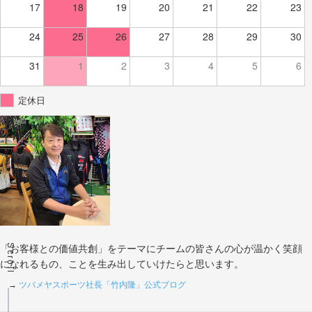
17
18
19
20
21
22
23
24
25
26
27
28
29
30
31
1
2
3
4
5
6
定休日
Scroll
「お客様との価値共創」をテーマにチームの皆さんの心が温かく笑顔
になれるもの、ことを生み出していけたらと思います。
→
ツバメヤスポーツ社長「竹内隆」公式ブログ