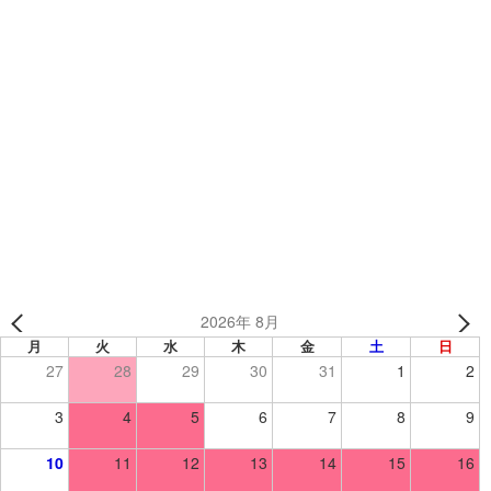
カテゴリー
制作事例
、
オリジナルウェア
、
野球・ソフトボールウェア
、
野球・ソフト
サーティーズ 様 （埼玉県） 【野球/ユニフォーム】
ゆとり世代 様 （島根県） 【野球/ヘルメット】
2026年 8月
月
火
水
木
金
土
日
27
28
29
30
31
1
2
3
4
5
6
7
8
9
10
11
12
13
14
15
16