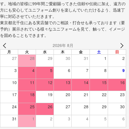
す。地域の皆様に99年間ご愛顧賜ってきた信頼や伝統に加え、遠方の
方にも安心してユニフォーム創りを楽しんでいただけるよう、迅速丁
寧に対応させていただきます。
東京都北千住にある実店舗でのご相談・打合せも承っております（要
予約）展示されている様々なユニフォームを見て、触って、イメージ
を固めることもできます。
2026年 8月
月
火
水
木
金
土
日
27
28
29
30
31
1
2
3
4
5
6
7
8
9
10
11
12
13
14
15
16
17
18
19
20
21
22
23
24
25
26
27
28
29
30
31
1
2
3
4
5
6