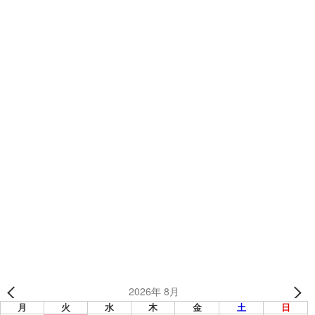
Mail:
tapjapan@teams.jp
カテゴリー
TEAMSブログ
【制作事例】三着目のユニフォーム「プレクローズ様」
【制作事例】「江戸川イースターズ様」のオーダーヘルメ
ット
2026年 8月
月
火
水
木
金
土
日