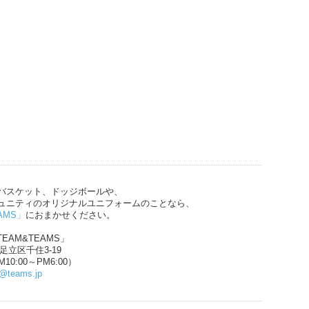
バスケット、ドッジボールや、
ュニティのオリジナルユニフォームのことなら、
AMS」
におまかせください。
EAM&TEAMS」
都足立区千住3-19
10:00～PM6:00）
n@teams.jp