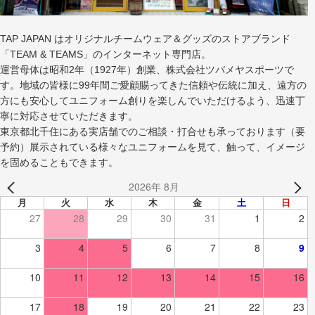
TAP JAPAN はオリジナルチームウェア＆グッズのストアブランド
「TEAM & TEAMS」のインターネット専門店。
運営母体は昭和2年（1927年）創業、株式会社ツバメヤスポーツで
す。地域の皆様に99年間ご愛顧賜ってきた信頼や伝統に加え、遠方の
方にも安心してユニフォーム創りを楽しんでいただけるよう、迅速丁
寧に対応させていただきます。
東京都北千住にある実店舗でのご相談・打合せも承っております（要
予約）展示されている様々なユニフォームを見て、触って、イメージ
を固めることもできます。
2026年 8月
月
火
水
木
金
土
日
27
28
29
30
31
1
2
3
4
5
6
7
8
9
10
11
12
13
14
15
16
17
18
19
20
21
22
23