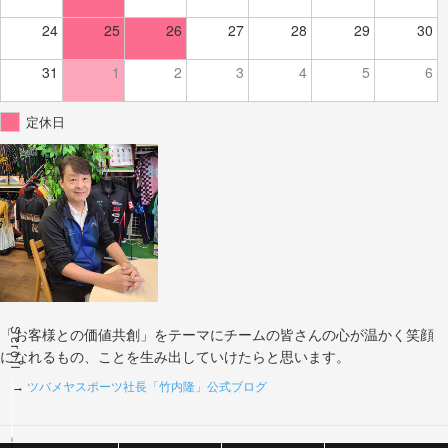
24
25
26
27
28
29
30
31
1
2
3
4
5
6
定休日
Scroll
「お客様との価値共創」をテーマにチームの皆さんの心が温かく笑顔
になれるもの、ことを生み出していけたらと思います。
→
ツバメヤスポーツ社長「竹内隆」公式ブログ