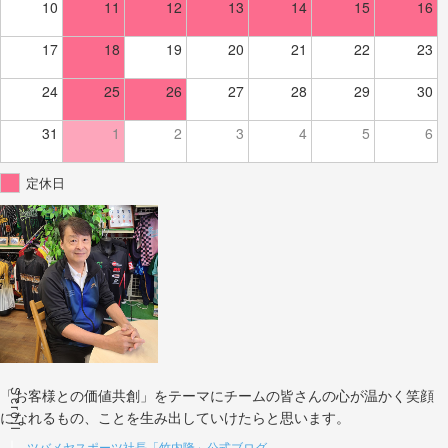
10
11
12
13
14
15
16
17
18
19
20
21
22
23
24
25
26
27
28
29
30
31
1
2
3
4
5
6
定休日
Scroll
「お客様との価値共創」をテーマにチームの皆さんの心が温かく笑顔
になれるもの、ことを生み出していけたらと思います。
→
ツバメヤスポーツ社長「竹内隆」公式ブログ