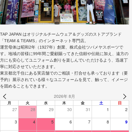
TAP JAPAN はオリジナルチームウェア＆グッズのストアブランド
「TEAM & TEAMS」のインターネット専門店。
運営母体は昭和2年（1927年）創業、株式会社ツバメヤスポーツで
す。地域の皆様に99年間ご愛顧賜ってきた信頼や伝統に加え、遠方の
方にも安心してユニフォーム創りを楽しんでいただけるよう、迅速丁
寧に対応させていただきます。
東京都北千住にある実店舗でのご相談・打合せも承っております（要
予約）展示されている様々なユニフォームを見て、触って、イメージ
を固めることもできます。
2026年 8月
月
火
水
木
金
土
日
27
28
29
30
31
1
2
3
4
5
6
7
8
9