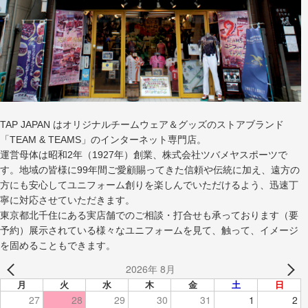
TAP JAPAN はオリジナルチームウェア＆グッズのストアブランド
「TEAM & TEAMS」のインターネット専門店。
運営母体は昭和2年（1927年）創業、株式会社ツバメヤスポーツで
す。地域の皆様に99年間ご愛顧賜ってきた信頼や伝統に加え、遠方の
方にも安心してユニフォーム創りを楽しんでいただけるよう、迅速丁
寧に対応させていただきます。
東京都北千住にある実店舗でのご相談・打合せも承っております（要
予約）展示されている様々なユニフォームを見て、触って、イメージ
を固めることもできます。
2026年 8月
月
火
水
木
金
土
日
27
28
29
30
31
1
2