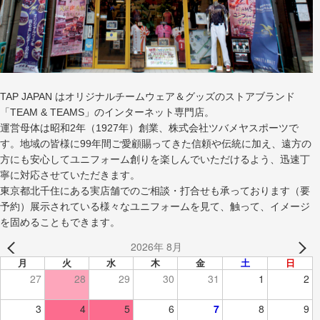
TAP JAPAN はオリジナルチームウェア＆グッズのストアブランド
「TEAM & TEAMS」のインターネット専門店。
運営母体は昭和2年（1927年）創業、株式会社ツバメヤスポーツで
す。地域の皆様に99年間ご愛顧賜ってきた信頼や伝統に加え、遠方の
方にも安心してユニフォーム創りを楽しんでいただけるよう、迅速丁
寧に対応させていただきます。
東京都北千住にある実店舗でのご相談・打合せも承っております（要
予約）展示されている様々なユニフォームを見て、触って、イメージ
を固めることもできます。
2026年 8月
月
火
水
木
金
土
日
27
28
29
30
31
1
2
3
4
5
6
7
8
9