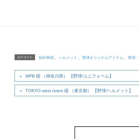
Tel :
03-5809-5820
（AM
Mail:
tapjapa
カテゴリー
制作事例
、
ヘルメット
、
野球オリジナルアイテム
、
野球
MPB 様 （神奈川県） 【野球/ユニフォーム】
TOKYO west rivers 様 （東京都） 【野球/ヘルメット】