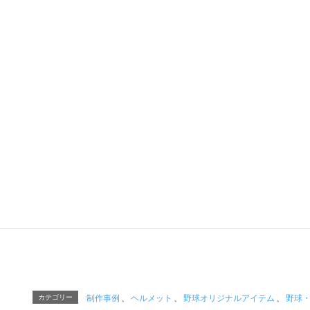
野球、サッカー、バレーボール、
その他の種目や、イベントや職場など、様々なコミ
ツバメヤスポーツ
「TEAM&TE
ツバメヤスポーツ「T
〒120-0034 東京
Tel :
03-5809-5820
（AM
Mail:
tapjapa
カテゴリー
制作事例
、
ヘルメット
、
野球オリジナルアイテム
、
野球