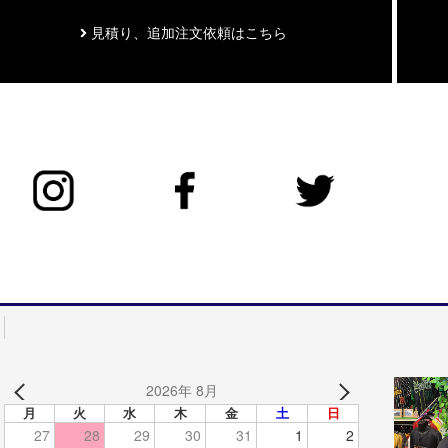
見積り、追加注文依頼はこちら
2026年 8月
月
火
水
木
金
土
日
27
28
29
30
31
1
2