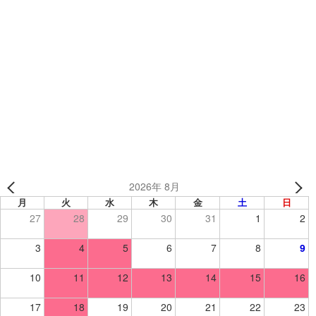
カテゴリー
制作事例
、
ヘルメット
、
野球オリジナルアイテム
、
野球・ソフト
葛飾野球部 様 （東京都） 【野球/Tシャツ・キャップ】
昭栄自動車 様 （東京都） 【野球/ユニフォーム】
2026年 8月
月
火
水
木
金
土
日
27
28
29
30
31
1
2
3
4
5
6
7
8
9
10
11
12
13
14
15
16
17
18
19
20
21
22
23