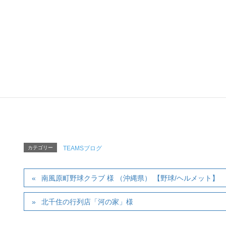
野球、サッカー、バレーボール、
その他の種目や、イベントや職場など、様々なコミ
ツバメヤスポーツ
「TEAM&TE
ツバメヤスポーツ「T
〒120-0034 東京
Tel :
03-5809-5820
（AM
Mail:
tapjapa
カテゴリー
TEAMSブログ
南風原町野球クラブ 様 （沖縄県） 【野球/ヘルメット】
北千住の行列店「河の家」様