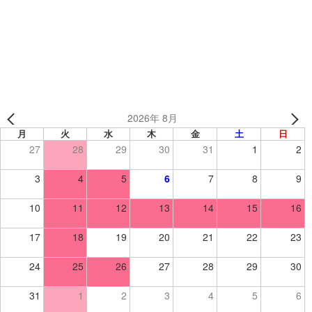
一友会千葉 西立野道場様（千葉県） 【空手道/昇華ウィン
ドブレーカー】
2026年 8月
月
火
水
木
金
土
日
27
28
29
30
31
1
2
3
4
5
6
7
8
9
10
11
12
13
14
15
16
17
18
19
20
21
22
23
24
25
26
27
28
29
30
31
1
2
3
4
5
6