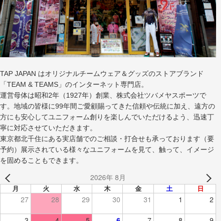
TAP JAPAN はオリジナルチームウェア＆グッズのストアブランド
「TEAM & TEAMS」のインターネット専門店。
運営母体は昭和2年（1927年）創業、株式会社ツバメヤスポーツで
す。地域の皆様に99年間ご愛顧賜ってきた信頼や伝統に加え、遠方の
方にも安心してユニフォーム創りを楽しんでいただけるよう、迅速丁
寧に対応させていただきます。
東京都北千住にある実店舗でのご相談・打合せも承っております（要
予約）展示されている様々なユニフォームを見て、触って、イメージ
を固めることもできます。
2026年 8月
月
火
水
木
金
土
日
27
28
29
30
31
1
2
3
4
5
6
7
8
9